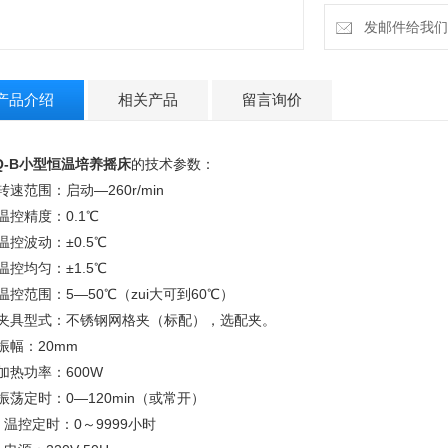
发邮件给我们：la
产品介绍
相关产品
留言询价
Q-B
小型恒温培养摇床
的技术参数：
转速范围：启动—260r/min
温控精度：0.1℃
温控波动：±0.5℃
温控均匀：±1.5℃
温控范围：5—50℃（zui大可到60℃）
、夹具型式：不锈钢网格夹（标配），选配夹。
振幅：20mm
加热功率：600W
振荡定时：0—120min（或常开）
、温控定时：0～9999小时