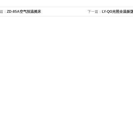
篇：
ZD-85A空气恒温摇床
下一篇：
LY-QG光照全温振