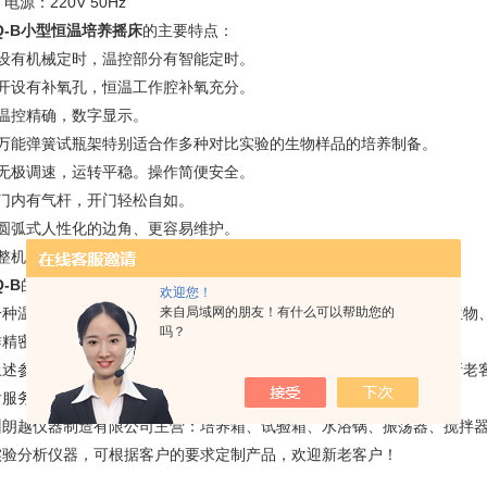
、电源：220V 50Hz
Q-B
小型恒温培养摇床
的主要特点：
、设有机械定时，温控部分有智能定时。
、开设有补氧孔，恒温工作腔补氧充分。
、温控精确，数字显示。
、万能弹簧试瓶架特别适合作多种对比实验的生物样品的培养制备。
、无极调速，运转平稳。操作简便安全。
、门内有气杆，开门轻松自如。
、圆弧式人性化的边角、更容易维护。
、整机静音设计，静电喷塑箱体，造型豪华美观。
Q-B
的主要概述：
欢迎您！
来自局域网的朋友！有什么可以帮助您的
一种温度可控的培养箱和振荡器相结合的生化仪器,是植物、生物、微生物
吗？
作精密培养制备*的实验室设备。
上述参数无法满足您的技术参数，我们将根据您 技术定制产品，欢迎新老
后服务：质保一年，终身维修！
州朗越仪器制造有限公司主营：培养箱、试验箱、水浴锅、振荡器、搅拌
实验分析仪器，可根据客户的要求定制产品，欢迎新老客户！