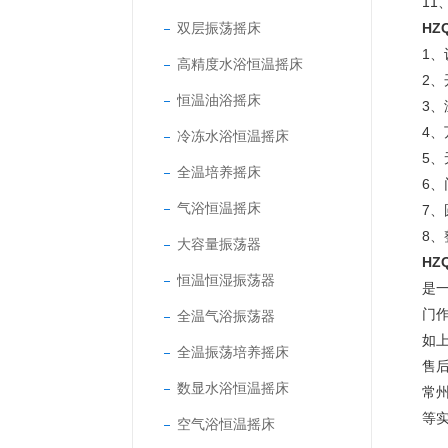
11
双层振荡摇床
HZ
1
高精度水浴恒温摇床
2
恒温油浴摇床
3
4
冷冻水浴恒温摇床
5
全温培养摇床
6
气浴恒温摇床
7
8
大容量振荡器
HZ
恒温恒湿振荡器
是
门
全温气浴振荡器
如
全温振荡培养摇床
售
数显水浴恒温摇床
常
等
空气浴恒温摇床