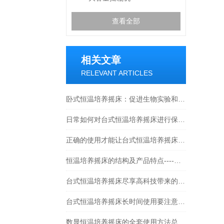
查看全部
相关文章
RELEVANT ARTICLES
卧式恒温培养摇床：促进生物实验和研究的理想选择
日常如何对台式恒温培养摇床进行保养？
正确的使用才能让台式恒温培养摇床发挥作用
恒温培养摇床的结构及产品特点----常州朗越
台式恒温培养摇床尽享高科技带来的高效生活
台式恒温培养摇床长时间使用要注意些什么？
数显恒温培养摇床的全套使用方法总结好了！