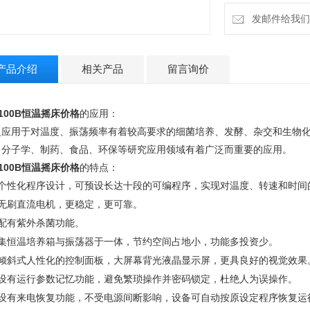
发邮件给我们：la
产品介绍
相关产品
留言询价
100B
恒温摇床价格
的应用：
泛应用于对温度、振荡频率有着较高要求的细菌培养、发酵、杂交和生物
、分子学、制药、食品、环保等研究应用领域有着广泛而重要的应用。
100B
恒温摇床价格
的特点：
个性化程序设计，可预设长达十段的可编程序，实现对温度、转速和时间
无刷直流电机，更稳定，更可靠。
配有紫外杀菌功能。
集恒温培养箱与振荡器于一体，节约空间占地小，功能多投资少。
倾斜式人性化的控制面板，大屏幕背光液晶显示屏，更具良好的视觉效果
设有运行参数记忆功能，避免繁琐操作并密码锁定，杜绝人为误操作。
设有来电恢复功能，不受电源间断影响，设备可自动按原设定程序恢复运