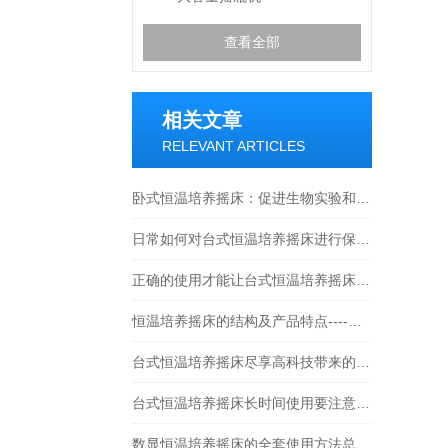
查看全部
相关文章
RELEVANT ARTICLES
卧式恒温培养摇床：促进生物实验和研究的理想选择
日常如何对台式恒温培养摇床进行保养？
正确的使用才能让台式恒温培养摇床发挥作用
恒温培养摇床的结构及产品特点----常州朗越
台式恒温培养摇床尽享高科技带来的高效生活
台式恒温培养摇床长时间使用要注意些什么？
数显恒温培养摇床的全套使用方法总结好了！