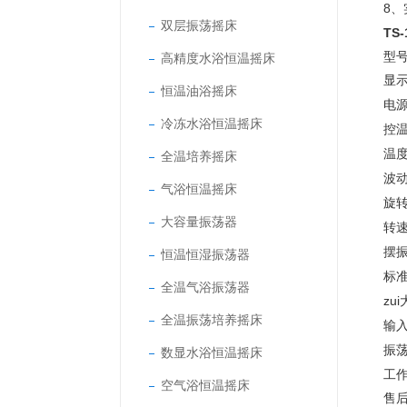
8、
双层振荡摇床
TS-
型号
高精度水浴恒温摇床
显
恒温油浴摇床
电
冷冻水浴恒温摇床
控
温度
全温培养摇床
波
气浴恒温摇床
旋
大容量振荡器
转
摆
恒温恒湿振荡器
标
全温气浴振荡器
zu
全温振荡培养摇床
输
振
数显水浴恒温摇床
工
空气浴恒温摇床
售