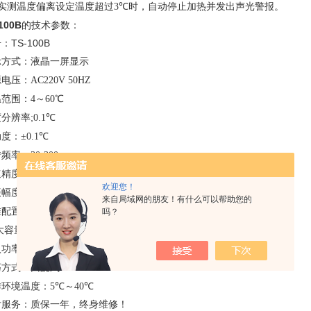
实测温度偏离设定温度超过
3
℃
时，自动停止加热并发出声光警报。
100B
的技术参数：
：TS-100B
示方式：
液晶一屏显示
源电压：
AC220V 50HZ
温范围：
4～60℃
分辨率;
0.1℃
动度：
±0.1℃
转频率：
30-300rpm
速精度：
±1rpm
欢迎您！
振幅度：
Φ26
来自局域网的朋友！有什么可以帮助您的
准配置：
500ml*28支
吗？
i大容量：
1000ml*18支或250ml*36支或500ml*28支
入功率：
866W
荡方式：
回旋式
作环境温度：
5℃～40℃
后服务：质保一年，终身维修！