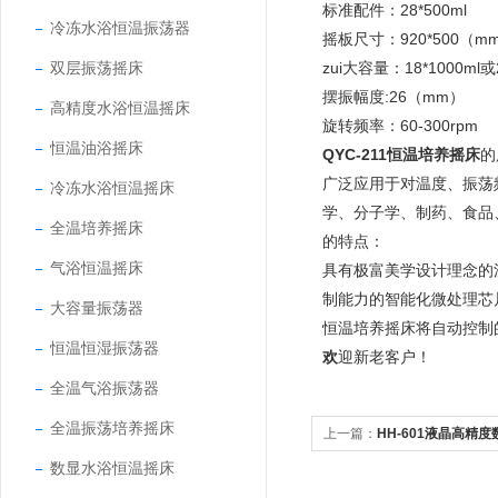
标准配件：
28*500ml
冷冻水浴恒温振荡器
摇板尺寸：
920*500（m
双层振荡摇床
zui大容量：
18*1000ml
或
摆振幅度:
26
（
mm
）
高精度水浴恒温摇床
旋转频率：
60-300rpm
恒温油浴摇床
QYC-211恒温培养摇床
的
广泛应用于对温度、振荡
冷冻水浴恒温摇床
学、分子学、制药、食品
全温培养摇床
的特点：
气浴恒温摇床
具有极富美学设计理念的
制能力的智能化微处理芯
大容量振荡器
恒温培养摇床将自动控制
恒温恒湿振荡器
欢
迎新老客户！
全温气浴振荡器
全温振荡培养摇床
上一篇：
HH-601液晶高精
数显水浴恒温摇床