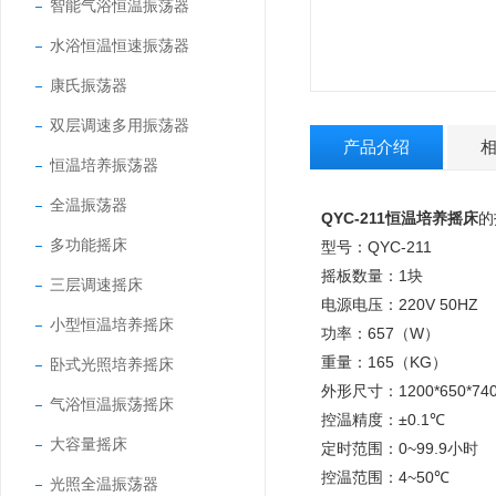
智能气浴恒温振荡器
水浴恒温恒速振荡器
康氏振荡器
双层调速多用振荡器
产品介绍
恒温培养振荡器
全温振荡器
QYC-211恒温培养摇床
的
多功能摇床
型号：QYC-211
摇板数量：
1
块
三层调速摇床
电源电压：
220V 50HZ
小型恒温培养摇床
功率：
657
（
W
）
重量：
165
（
KG
）
卧式光照培养摇床
外形尺寸：
1200*650*7
气浴恒温振荡摇床
控温精度：
±
0.1
℃
大容量摇床
定时范围：
0~99.9
小时
控温范围：
4~50
℃
光照全温振荡器