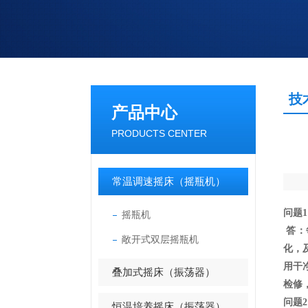
技
产品中心
PRODUCTS CENTER
常温调速摇床（摇瓶机）
问题
摇瓶机
答：
敞开式双层摇瓶机
化，
用干
叠加式摇床（振荡器）
检修
问题
恒温培养摇床（振荡器）