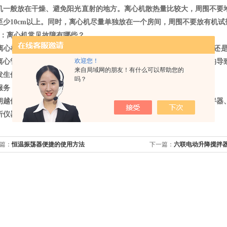
机一般放在干燥、避免阳光直射的地方。离心机散热量比较大，周围不要
至少10cm以上。同时，离心机尽量单独放在一个房间，周围不要放有机试
3：离心机常见故障有哪些？
离心机使用频率较高，所以机器出现损坏和事故频率较高，主要原因还
欢迎您！
离心管取不出，离心机按键后不工作，比较严重的问题有转轴受力不均导
来自局域网的朋友！有什么可以帮助您的
发生伤人等等。
吗？
服务：质保一年，终身维修！
朗越仪器制造有限公司主营：培养箱、试验箱、水浴锅、振荡器、搅拌器
析仪器，可根据客户的要求定制产品，欢迎咨询！
篇：
恒温振荡器便捷的使用方法
下一篇：
六联电动升降搅拌器