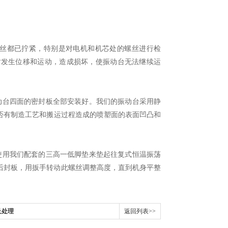
丝都已拧紧，特别是对电机和机芯处的螺丝进行检
时发生位移和运动，造成损坏，使振动台无法继续运
台四面的密封板全部安装好。我们的振动台采用静
是否有制造工艺和搬运过程造成的喷塑面的表面凹凸和
用我们配套的三高一低脚垫来垫起往复式恒温振荡
后封板，用扳手转动此螺丝调整高度，直到机身平整
及处理
返回列表>>