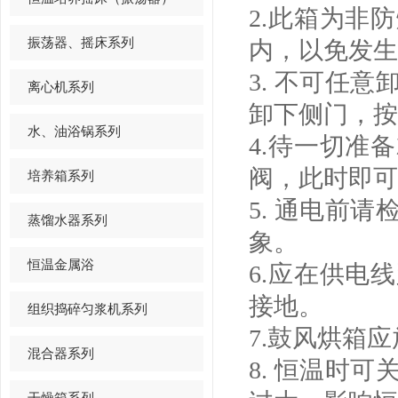
2.此箱为非
振荡器、摇床系列
内，以免发生
3. 不可任
离心机系列
卸下侧门，按
水、油浴锅系列
4.待一切准
阀，此时即可
培养箱系列
5. 通电前
蒸馏水器系列
象。
恒温金属浴
6.应在供电
接地。
组织捣碎匀浆机系列
7.鼓风烘箱
混合器系列
8. 恒温时
干燥箱系列