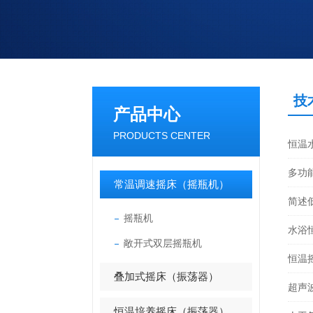
技
产品中心
PRODUCTS CENTER
恒温
多功
常温调速摇床（摇瓶机）
简述
摇瓶机
水浴
敞开式双层摇瓶机
恒温
叠加式摇床（振荡器）
超声
恒温培养摇床（振荡器）