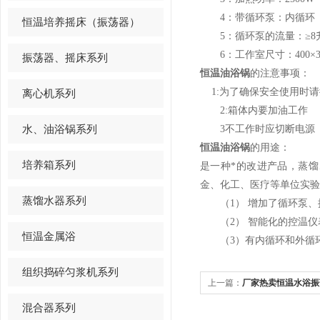
4：带循环泵：内循环
恒温培养摇床（振荡器）
5：循环泵的流量：≥8升
6：工作室尺寸：400×300
振荡器、摇床系列
恒温油浴锅
的注意事项：
1:为了确保安全使用时请
离心机系列
2:箱体内要加油工作
水、油浴锅系列
3不工作时应切断电源
恒温油浴锅
的用途：
培养箱系列
是一种*的改进产品，蒸
金、化工、医疗等单位实验
蒸馏水器系列
（1） 增加了循环泵、
（2） 智能化的控温仪
恒温金属浴
（3）有内循环和外循
组织捣碎匀浆机系列
上一篇：
厂家热卖恒温水浴振
混合器系列