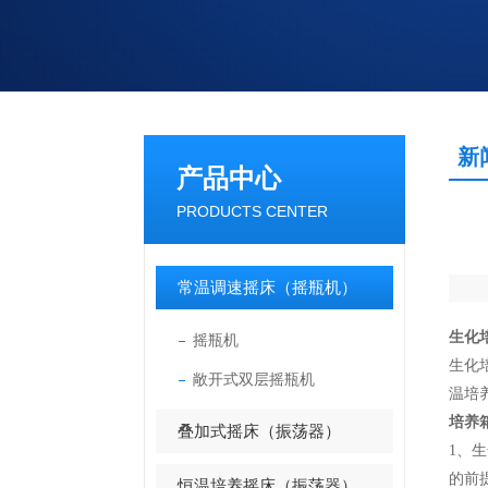
新
产品中心
PRODUCTS CENTER
常温调速摇床（摇瓶机）
生化
摇瓶机
生化
敞开式双层摇瓶机
温培
培养
叠加式摇床（振荡器）
1
、生
的前
恒温培养摇床（振荡器）