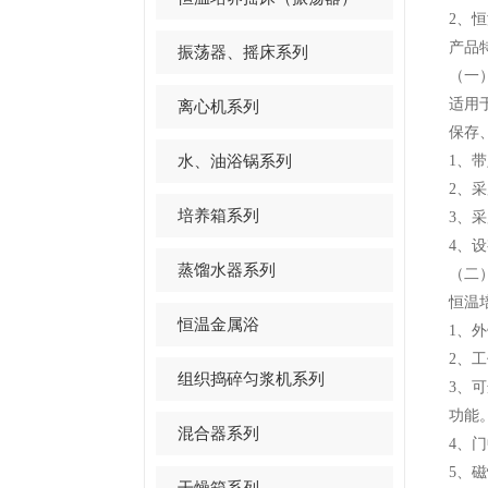
2
、恒
产品
振荡器、摇床系列
（一
适用
离心机系列
保存
水、油浴锅系列
1
、带
2
、采
培养箱系列
3
、采
4
、设
蒸馏水器系列
（二
恒温
恒温金属浴
1
、外
2
、工
组织捣碎匀浆机系列
3
、可
功能
混合器系列
4
、门
5
、磁
干燥箱系列