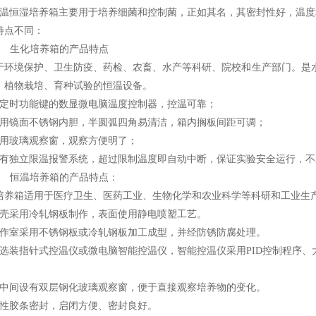
温恒湿培养箱主要用于培养细菌和控制菌，正如其名，其密封性好，温度
特点不同：
）
生化培养箱的产品特点
于环境保护、卫生防疫、药检、农畜、水产等科研、院校和生产部门。是
、植物栽培、育种试验的恒温设备。
定时功能键的数显微电脑温度控制器，控温可靠；
用镜面不锈钢内胆，半圆弧四角易清洁，箱内搁板间距可调；
用玻璃观察窗，观察方便明了；
有独立限温报警系统，超过限制温度即自动中断，保证实验安全运行，不
）
恒温培养箱
的产品特点：
培养箱适用于医疗卫生、医药工业、生物化学和农业科学等科研和工业生
壳采用冷轧钢板制作，表面使用静电喷塑工艺。
作室采用不锈钢板或冷轧钢板加工成型，并经防锈防腐处理。
选装指针式控温仪或微电脑智能控温仪，智能控温仪采用
PID
控制程序、
。
中间设有双层钢化玻璃观察窗，便于直接观察培养物的变化。
性胶条密封，启闭方便、密封良好。