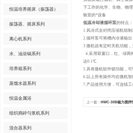
下工作的化学、生物、物
恒温培养摇床（振荡器）
验室的*设备
低温冷却液循环泵
的特点：
振荡器、摇床系列
1.风冷式全封闭压缩机组
2.循环泵可将槽内冷液输
离心机系列
3.微机设有定时关机功能，
水、油浴锅系列
4.采用双窗口，红、绿两
达0.1℃.
培养箱系列
5.具有微机软件锁功能，
6.以上所有操作均在微机
蒸馏水器系列
7.产品使用方便，可连续
恒温金属浴
上一篇：
HWC-30B磁力搅
组织捣碎匀浆机系列
混合器系列