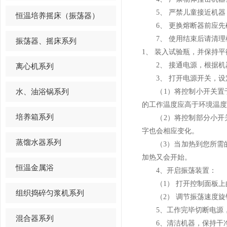
5、 严禁儿童接近机器
恒温培养摇床（振荡器）
6、 更换熔断器前应先
7、 使用结束后请清理
振荡器、摇床系列
1、 装入试验瓶，并保持
2、 接通电源，根据机器
离心机系列
3、 打开电源开关，设
水、油浴锅系列
（1）将控制小开关置于
的工作温度应高于环境温度
培养箱系列
（2）将控制部分小开关
字也会相应变化。
蒸馏水器系列
（3）当加热到您所需的
加热又会开始。
恒温金属浴
4、开启振荡装置：
（1） 打开控制面板上
组织捣碎匀浆机系列
（2） 调节振荡速度旋
5、工作完毕切断电源，置
混合器系列
6、清洁机器，保持干