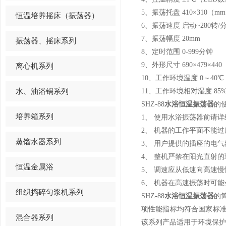
5、振荡托盘 410×310（m
恒温培养摇床（振荡器）
6、振荡速度 启动~280转
7、振荡幅度 20mm
振荡器、摇床系列
8、定时范围 0-999分钟
9、外形尺寸 690×479×440
离心机系列
10、工作环境温度 0～40℃
水、油浴锅系列
11、工作环境相对湿度 85
SHZ-88
水浴恒温振荡器
的
培养箱系列
1、 使用水浴振荡器前请
2、 机器的工作平面不能
蒸馏水器系列
3、 用户提供的插座的电
4、 整机严禁在阳光直射
恒温金属浴
5、 调速应从低速向高速
6、 机器在高速振荡时可
组织捣碎匀浆机系列
SHZ-88
水浴恒温振荡器
的
项性能指标均符合国家标
混合器系列
该系列产品适用于环境保护