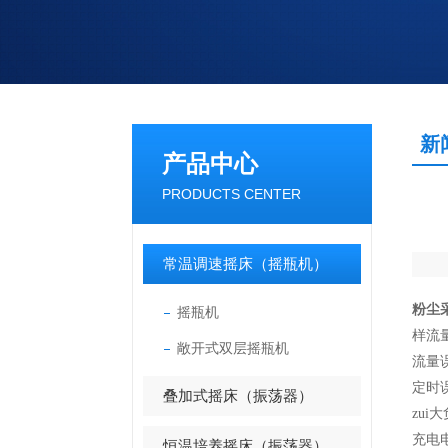
新
产品中心
PRODUCTS CENTER
常温调速摇床（摇瓶机）
粉尘
摇瓶机
样流量
敞开式双层摇瓶机
流量误
定时误
叠加式摇床（振荡器）
zui大
充电
恒温培养摇床（振荡器）