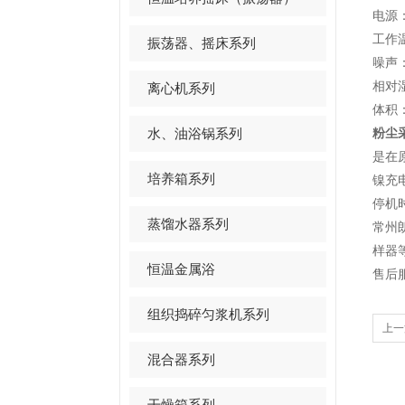
电源：
工作温
振荡器、摇床系列
噪声：
相对湿
离心机系列
体积：2
水、油浴锅系列
粉尘
是在
培养箱系列
镍充
停机
蒸馏水器系列
常州
样器
恒温金属浴
售后
组织捣碎匀浆机系列
上一
混合器系列
干燥箱系列