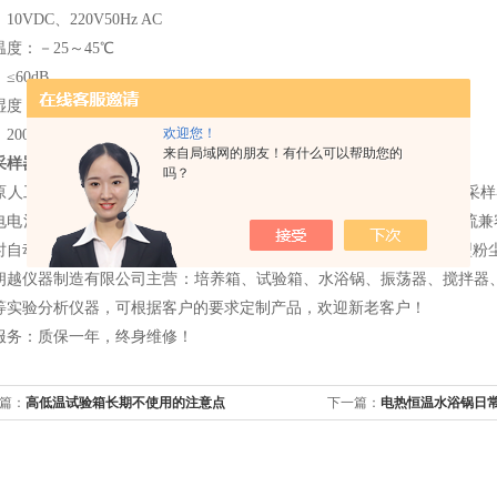
10VDC、220V50Hz AC
度：－25～45℃
≤60dB
度：≤85％
欢迎您！
00×160×140 mm
来自局域网的朋友！有什么可以帮助您的
采样器
的简述：
吗？
原人工控制的基础上新增加了微电脑开机、关机、控制的全自动粉尘采样
电电池，连续运转时间长、操作简易、记时精度高、坚固耐用、交直流兼容
时自动关断电源。是目前国内同类仪器中较为理想、实用的滤膜测尘型粉
朗越仪器制造有限公司主营：培养箱、试验箱、水浴锅、振荡器、搅拌器
等实验分析仪器，可根据客户的要求定制产品，欢迎新老客户！
服务：质保一年，终身维修！
篇：
高低温试验箱长期不使用的注意点
下一篇：
电热恒温水浴锅日