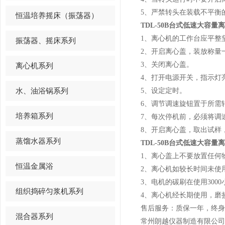
5、严禁转头在装载不平衡
恒温培养摇床（振荡器）
TDL-50B台式低速大容量
1、离心机的工作台应平整
振荡器、摇床系列
2、开启离心盖，装放称量
3、关闭离心盖。
离心机系列
4、打开电源开关，指示灯
水、油浴锅系列
5、设定定时。
6、调节调速旋钮置于所需
培养箱系列
7、每次停机前，必须将调
8、开启离心盖，取出试样
蒸馏水器系列
TDL-50B台式低速大容量
1、离心盖上不要放置任何
恒温金属浴
2、离心机如较长时间未使
3、电机的碳刷在使用300
组织捣碎匀浆机系列
4、离心机经长期使用，磨
售后服务：质保一年，终身
混合器系列
常州朗越仪器制造有限公