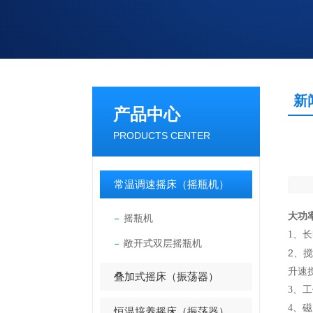
新
产品中心
PRODUCTS CENTER
常温调速摇床（摇瓶机）
大功
摇瓶机
1、
长
敞开式双层摇瓶机
2、
升速
叠加式摇床（振荡器）
3、
4、
恒温培养摇床（振荡器）