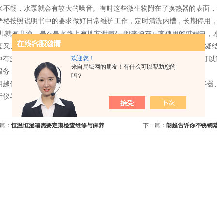
水不畅，水泵就会有较大的噪音。有时这些微生物附在了换热器的表面，
严格按照说明书中的要求做好日常维护工作，定时清洗内槽，长期停用
会儿就有几滴，是不是水路上有地方泄漏?一般来说在正常使用的过程中，
度又太大时，在水循环的水路中 的水泵、水管接头、外接水管处容易凝
欢迎您！
中有漏水的地方。如果您对这很介意的话，降低房间温度或是除湿都 可以
来自局域网的朋友！有什么可以帮助您的
服务：质保一年，终身维修！
吗？
朗越仪器制造有限公司主营：培养箱、试验箱、水浴锅、振荡器、搅拌器
析仪器，可根据客户的要求定制产品，欢迎新老客户！
篇：
恒温恒湿箱需要定期检查维修与保养
下一篇：
朗越告诉你不锈钢