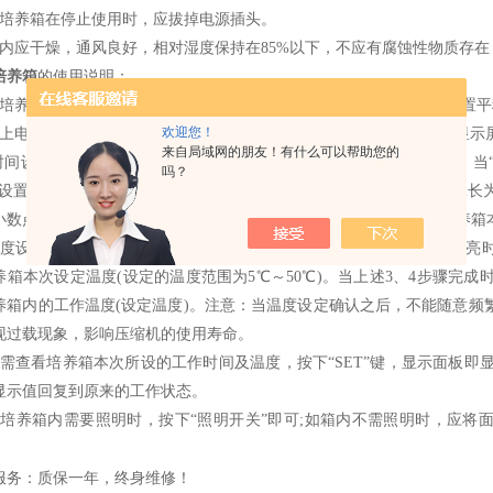
当培养箱在停止使用时，应拔掉电源插头。
室内应干燥，通风良好，相对湿度保持在85%以下，不应有腐蚀性物质存
培养箱
的使用说明：
将培养箱放于平整坚实的地面上，调节箱体下端两支撑螺杆，使箱体安置平
欢迎您！
插上电源插座(电源应有良好接地)，按下“电源开关”，显示屏亮，此时显
来自局域网的朋友！有什么可以帮助您的
 时间设定：时间设定包括“分钟”与“小时”的设定。按下“SET” 设置键
吗？
设置状态，再按 “▲”或“▼”键来确认培养箱本次工作的“分钟”时间(zui长为
数点亮时，即进入“小时” 的设置状态，再按 “▲”或“▼”键来确认培养箱本次
温度设定：按下“SET”键，当温度显示zui后一位数码管右下角的小数点亮
养箱本次设定温度(设定的温度范围为5℃～50℃)。当上述3、4步骤完成时
养箱内的工作温度(设定温度)。注意：当温度设定确认之后，不能随意频
现过载现象，影响压缩机的使用寿命。
如需查看培养箱本次所设的工作时间及温度，按下“SET”键，显示面板即显
显示值回复到原来的工作状态。
如培养箱内需要照明时，按下“照明开关”即可;如箱内不需照明时，应将
服务：质保一年，终身维修！