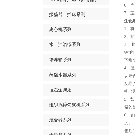
6、
7、
振荡器、摇床系列
生化
1、
离心机系列
2、
水、油浴锅系列
3、
钟”的
培养箱系列
下角小
4、
蒸馏水器系列
认培
及培
恒温金属浴
机出
5、
组织捣碎匀浆机系列
箱的
6、
混合器系列
度。
售后
干燥箱系列