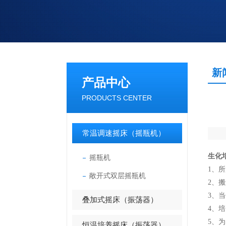
新
产品中心
PRODUCTS CENTER
常温调速摇床（摇瓶机）
生化
摇瓶机
1、
敞开式双层摇瓶机
2、
3、
叠加式摇床（振荡器）
4、
5、
恒温培养摇床（振荡器）