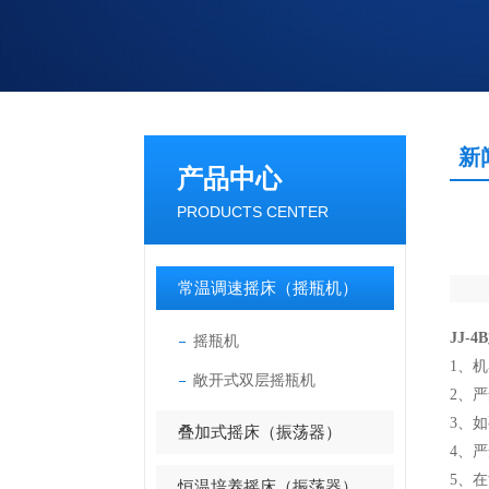
新
产品中心
PRODUCTS CENTER
常温调速摇床（摇瓶机）
JJ-
摇瓶机
1、
机
敞开式双层摇瓶机
2、
严
3、
如
叠加式摇床（振荡器）
4、
严
5、
恒温培养摇床（振荡器）