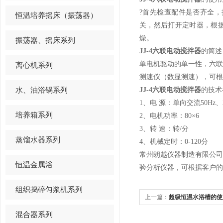
?首先检查配件是否齐全
恒温培养摇床（振荡器）
关，然后打开定时器，根
燥。
振荡器、摇床系列
JJ-4六联电动搅拌器
的简述
单电机驱动的单一性，六
离心机系列
测速仪（数显测速），可根
水、油浴锅系列
JJ-4六联电动搅拌器
的技术
1、电 源：单向交流50Hz、2
培养箱系列
2、电机功率：80×6
3、转 速：转/分
蒸馏水器系列
4、机械定时：0-120分
常州朗越仪器制造有限公
恒温金属浴
验分析仪器，可根据客户的
组织捣碎匀浆机系列
上一篇：
超级恒温水浴槽的使
混合器系列